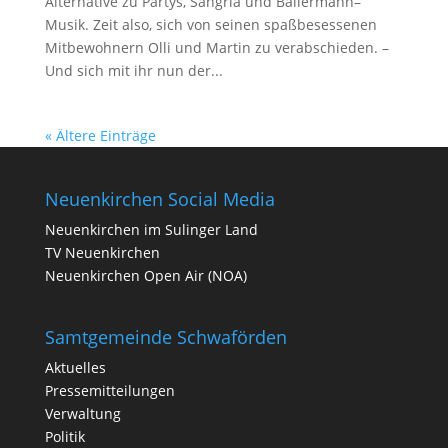
Alternative zu Partys, Sangria und Ballermann–
Musik. Zeit also, sich von seinen spaßbesessenen
Mitbewohnern Olli und Martin zu verabschieden. –
Und sich mit ihr nun der...
« Ältere Einträge
Neuenkirchen Social Media
Neuenkirchen im Sulinger Land
TV Neuenkirchen
Neuenkirchen Open Air (NOA)
Samtgemeinde Schwaförden
Aktuelles
Pressemitteilungen
Verwaltung
Politik